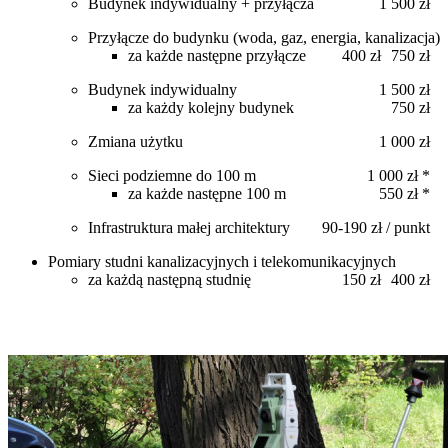
Budynek indywidualny + przyłącza
1 500 zł
Przyłącze do budynku (woda, gaz, energia, kanalizacja)
za każde następne przyłącze
400 zł
750 zł
Budynek indywidualny
1 500 zł
za każdy kolejny budynek
750 zł
Zmiana użytku
1 000 zł
Sieci podziemne do 100 m
1 000 zł *
za każde następne 100 m
550 zł *
Infrastruktura małej architektury
90-190 zł / punkt
Pomiary studni kanalizacyjnych i telekomunikacyjnych
za każdą następną studnię
150 zł
400 zł