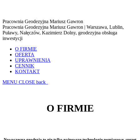
Pracownia Geodezyjna Mariusz Gawron
Pracownia Geodezyjna Mariusz Gawron | Warszawa, Lublin,
Puławy, Nałęczów, Kazimierz Dolny, geodezyjna obsługa
inwestycji
O FIRMIE
OFERTA
UPRAWNIENIA
CENNIK
KONTAKT
MENU
CLOSE
back
O FIRMIE
Nowoczesna geodezja to nie tylko najnowsze technologie pomiarowe, sprzęt